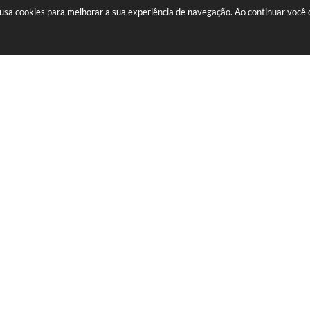
contratação de Fonoaudiólogo,
te usa cookies para melhorar a sua experiência de navegação. Ao continuar voc
Nutricionista, Professor de Ciências
Físicas e Biológicas, Professor de
Informática, Professor de Língua
Portuguesa, Professor de Matemáti
e Terapeuta Ocupacional
rocuradoria Jurídica
Secretaria da Fazen
Vilton Silva
Mateus Flores
INFORMAÇÕES
INFORMAÇÕES