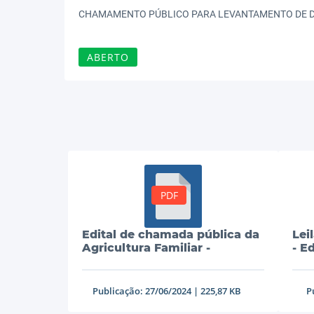
Emenda Parlamentar
Carta Convit
CHAMAMENTO PÚBLICO PARA LEVANTAMENTO DE D
Lei Complementar
Chamamento
ABERTO
Lei Ordinária
Leilão - Pres
Lei Orgânica
Dispensa de 
Leis
Acordo de C
Portaria
Pregão Eletr
PDF
Regimento Interno
Chamada Púb
Resolução
Diálogo Comp
Edital de chamada pública da
Lei
Agricultura Familiar -
- Ed
002/2024
Concorrência
Publicação: 27/06/2024 | 225,87 KB
P
Concorrência