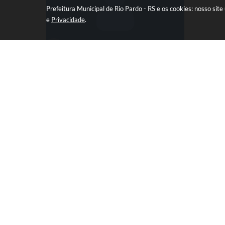
Prefeitura Municipal de Rio Pardo - RS e os cookies: nosso si
e
Privacidade
.
Assessoria de Imprensa
P
Assessoria Imprensa
INFORMAÇÕES