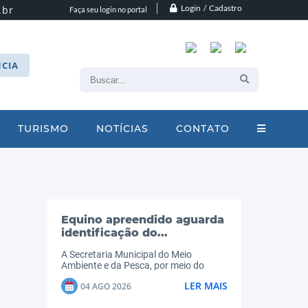
Login / Cadastro
.br
Faça seu login no portal
CIA
TURISMO
NOTÍCIAS
CONTATO
Equino apreendido aguarda
identificação do...
A Secretaria Municipal do Meio
Ambiente e da Pesca, por meio do
Departamento de Bem-Estar Animal,
LER MAIS
04 AGO 2026
informa que o equino das imagens foi
apreendido no dia 27/07/2026, após