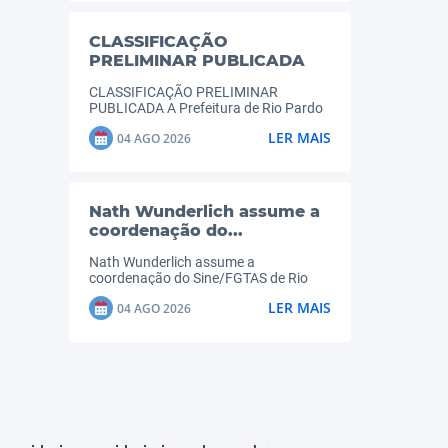
ser encontrado solto em via pública. O
animal encontra-se...
CLASSIFICAÇÃO
PRELIMINAR PUBLICADA
CLASSIFICAÇÃO PRELIMINAR
PUBLICADA A Prefeitura de Rio Pardo
informa que está disponível a
LER MAIS
04 AGO 2026
Classificação Preliminar do processo
de seleção de famílias do Edital nº
030/2026 – Residencial Nova Boa
Vista, do Programa Minha Casa...
Nath Wunderlich assume a
coordenação do...
Nath Wunderlich assume a
coordenação do Sine/FGTAS de Rio
Pardo Nesta terça-feira (4), o prefeito
LER MAIS
04 AGO 2026
Rogério Monteiro apresentou à equipe
a nova coordenadora do Sine/FGTAS
de Rio Pardo, Nath Wunderlich. Nath já
possui experiência...
Cerimônia marca o início do
percurso da Chama...
Cerimônia marca o início do percurso
da Chama Crioula nas EMEIs e EMEFs