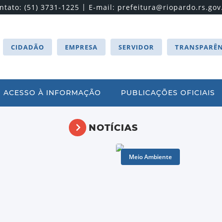
|
ntato: (51) 3731-1225
E-mail:
prefeitura@riopardo.rs.gov
CIDADÃO
EMPRESA
SERVIDOR
TRANSPARÊN
ACESSO À INFORMAÇÃO
PUBLICAÇÕES OFICIAIS
NOTÍCIAS
Meio Ambiente